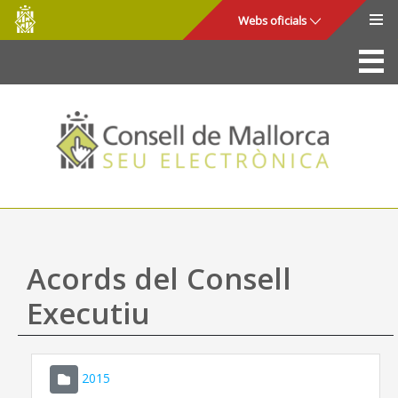
Consell
Salta al contingut principal
Webs oficials
de
Mallorca
La Seu
Consell de Mallorca
Accés i seguretat
Utilitats
Tràmits i serveis
Acords del Consell
Mapa web
Executiu
Ajuda
2015