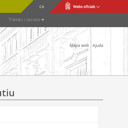
CA
ES
Webs oficials
SPARÈNCIA
Tràmits i serveis
Mapa web
Ajuda
utiu