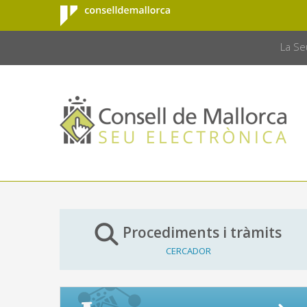
Consell de
Salta al contingut principal
CONSELL 
Mallorca
La Se
Procediments i tràmits
CERCADOR