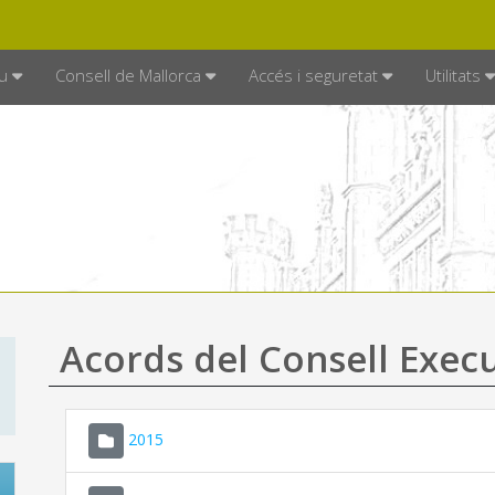
DE MALLORCA
MALLORCA.ES
TRAN
SEU ELECTRÒNICA
u
Consell de Mallorca
Accés i seguretat
Utilitats
Acords del Consell Exec
2015