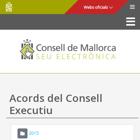
Consell
Salta al contingut principal
Webs oficials
de
Mallorca
La Seu
Consell de Mallorca
Accés i seguretat
Utilitats
Tràmits i serveis
Acords del Consell
Mapa web
Executiu
Ajuda
2015