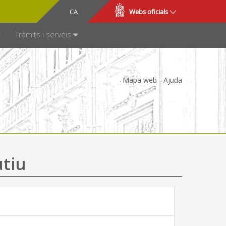
CA
ES
Webs oficials
SPARÈNCIA
Tràmits i serveis
Mapa web
Ajuda
utiu