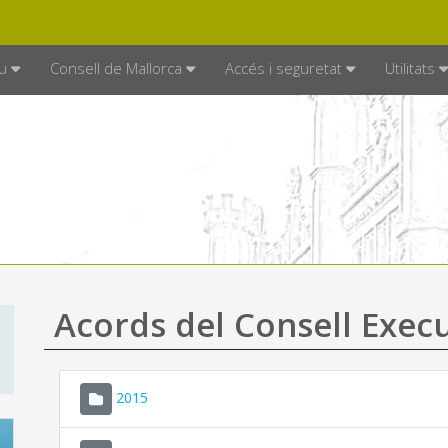
DE MALLORCA
MALLORCA.ES
TRAN
SEU ELECTRÒNICA
u
Consell de Mallorca
Accés i seguretat
Utilitats
Acords del Consell Exec
2015