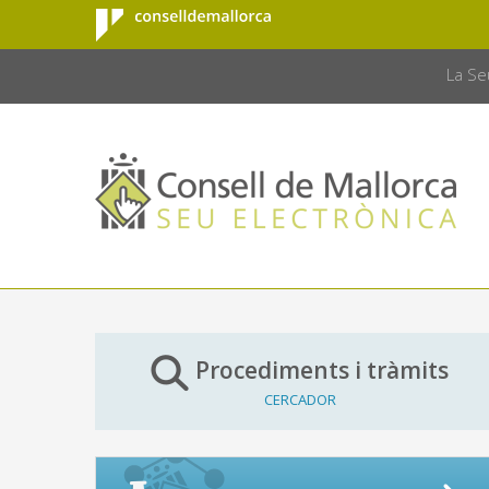
Consell de
Salta al contingut principal
CONSELL 
Mallorca
La Se
Procediments i tràmits
CERCADOR