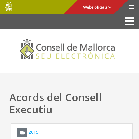
Consell
Salta al contingut principal
Webs oficials
de
Mallorca
La Seu
Consell de Mallorca
Accés i seguretat
Utilitats
Tràmits i serveis
Acords del Consell
Mapa web
Executiu
Ajuda
2015