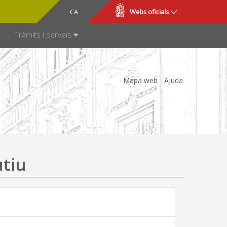
CA
ES
Webs oficials
SPARÈNCIA
Tràmits i serveis
Mapa web
Ajuda
utiu