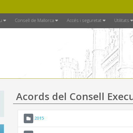
DE MALLORCA
MALLORCA.ES
TRAN
SEU ELECTRÒNICA
u
Consell de Mallorca
Accés i seguretat
Utilitats
Acords del Consell Exec
2015