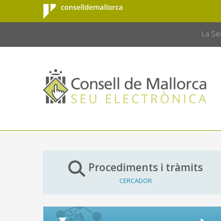
Consell de
Salta al contingut principal
CONSELL 
Mallorca
La Se
Procediments i tràmits
CERCADOR