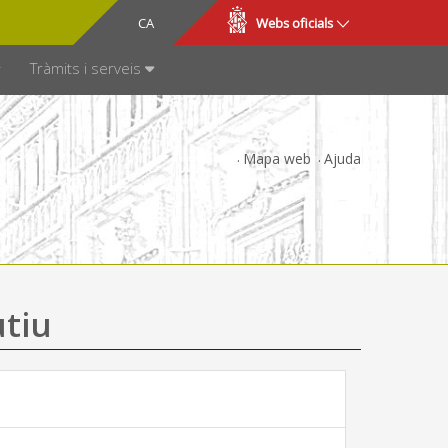
CA
ES
Webs oficials
SPARÈNCIA
Tràmits i serveis
Mapa web
Ajuda
utiu