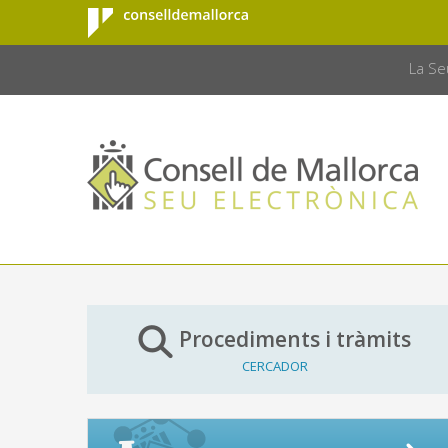
Consell de
Salta al contingut principal
CONSELL 
Mallorca
La Se
Procediments i tràmits
CERCADOR