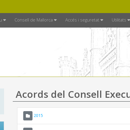
DE MALLORCA
MALLORCA.ES
TRAN
SEU ELECTRÒNICA
u
Consell de Mallorca
Accés i seguretat
Utilitats
Acords del Consell Exec
2015