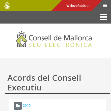
Consell
Salta al contingut principal
Webs oficials
de
Mallorca
La Seu
Consell de Mallorca
Accés i seguretat
Utilitats
Tràmits i serveis
Acords del Consell
Mapa web
Executiu
Ajuda
2015