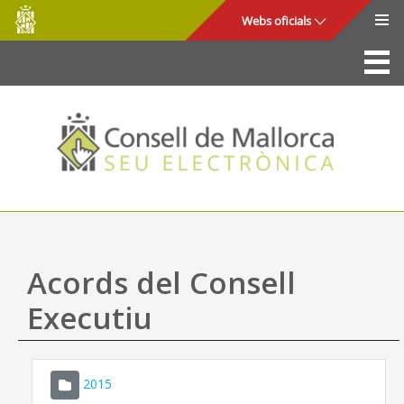
Consell
Salta al contingut principal
Webs oficials
de
Mallorca
La Seu
Consell de Mallorca
Accés i seguretat
Utilitats
Tràmits i serveis
Acords del Consell
Mapa web
Executiu
Ajuda
2015