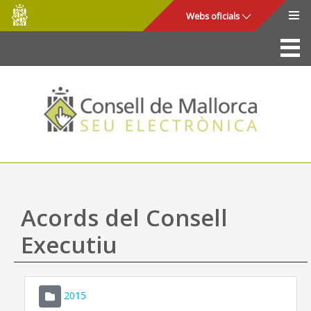
Consell
Salta al contingut principal
Webs oficials
de
Mallorca
La Seu
Consell de Mallorca
Accés i seguretat
Utilitats
Tràmits i serveis
Acords del Consell
Mapa web
Executiu
Ajuda
2015