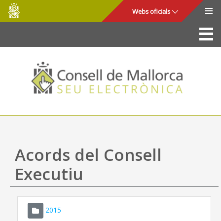
Consell
Salta al contingut principal
Webs oficials
de
Mallorca
La Seu
Consell de Mallorca
Accés i seguretat
Utilitats
Tràmits i serveis
Acords del Consell
Mapa web
Executiu
Ajuda
2015