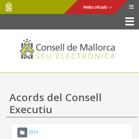
Consell
Salta al contingut principal
Webs oficials
de
Mallorca
La Seu
Consell de Mallorca
Accés i seguretat
Utilitats
Tràmits i serveis
Acords del Consell
Mapa web
Executiu
Ajuda
2015