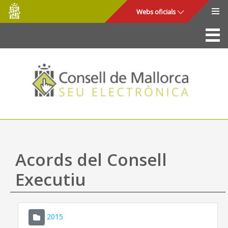
Consell
Salta al contingut principal
Webs oficials
de
Mallorca
La Seu
Consell de Mallorca
Accés i seguretat
Utilitats
Tràmits i serveis
Acords del Consell
Mapa web
Executiu
Ajuda
2015