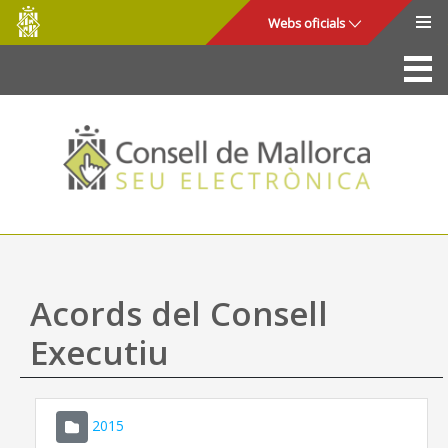
Consell
Salta al contingut principal
Webs oficials
de
Mallorca
La Seu
Consell de Mallorca
Accés i seguretat
Utilitats
Tràmits i serveis
Acords del Consell
Mapa web
Executiu
Ajuda
2015