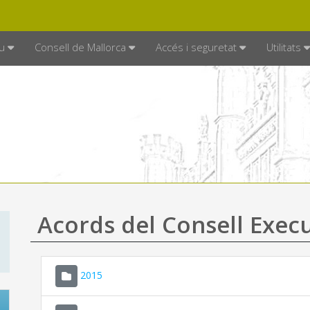
DE MALLORCA
MALLORCA.ES
TRAN
SEU ELECTRÒNICA
u
Consell de Mallorca
Accés i seguretat
Utilitats
Acords del Consell Exec
2015