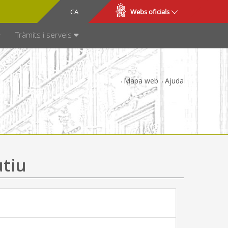
CA
ES
Webs oficials
SPARÈNCIA
Tràmits i serveis
Mapa web
Ajuda
utiu