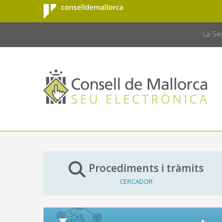
Consell de
Salta al contingut principal
CONSELL 
Mallorca
La Se
Procediments i tràmits
CERCADOR