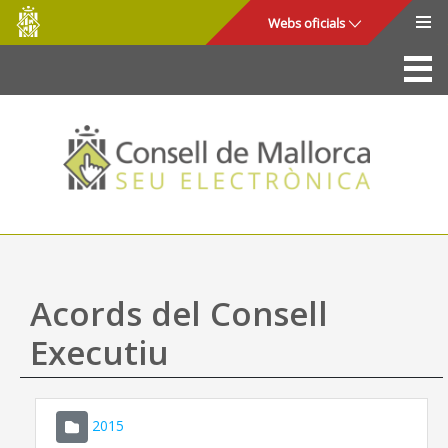
Consell
Salta al contingut principal
Webs oficials
de
Mallorca
La Seu
Consell de Mallorca
Accés i seguretat
Utilitats
Tràmits i serveis
Acords del Consell
Mapa web
Executiu
Ajuda
2015