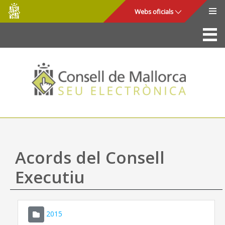
Consell
Salta al contingut principal
Webs oficials
de
Mallorca
La Seu
Consell de Mallorca
Accés i seguretat
Utilitats
Tràmits i serveis
Acords del Consell
Mapa web
Executiu
Ajuda
2015