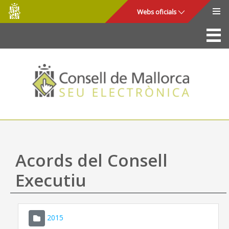
Consell
Salta al contingut principal
Webs oficials
de
Mallorca
La Seu
Consell de Mallorca
Accés i seguretat
Utilitats
Tràmits i serveis
Acords del Consell
Mapa web
Executiu
Ajuda
2015