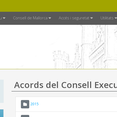
DE MALLORCA
MALLORCA.ES
TRAN
SEU ELECTRÒNICA
u
Consell de Mallorca
Accés i seguretat
Utilitats
Acords del Consell Exec
2015