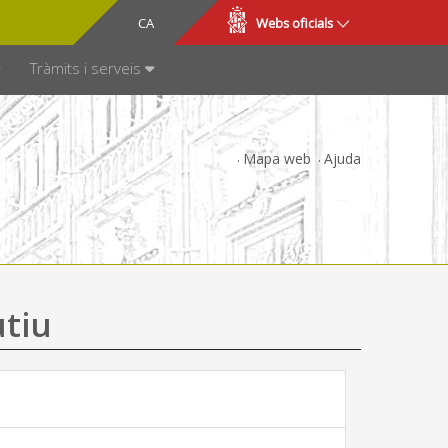
CA
ES
Webs oficials
SPARÈNCIA
Tràmits i serveis
Mapa web
Ajuda
utiu