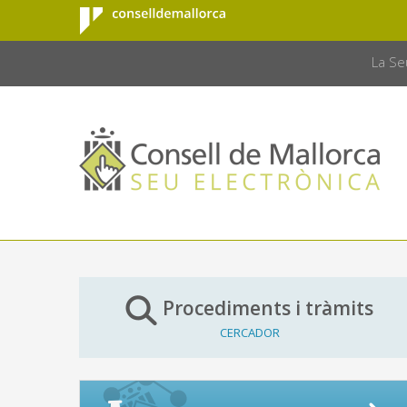
Consell de
Salta al contingut principal
CONSELL 
Mallorca
La Se
Procediments i tràmits
CERCADOR