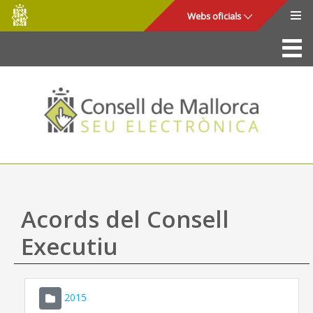
Consell
Salta al contingut principal
Webs oficials
de
Mallorca
La Seu
Consell de Mallorca
Accés i seguretat
Utilitats
Tràmits i serveis
Acords del Consell
Mapa web
Executiu
Ajuda
2015