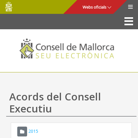
Consell
Salta al contingut principal
Webs oficials
de
Mallorca
La Seu
Consell de Mallorca
Accés i seguretat
Utilitats
Tràmits i serveis
Acords del Consell
Mapa web
Executiu
Ajuda
2015