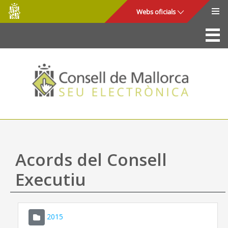
Consell
Salta al contingut principal
Webs oficials
de
Mallorca
La Seu
Consell de Mallorca
Accés i seguretat
Utilitats
Tràmits i serveis
Acords del Consell
Mapa web
Executiu
Ajuda
2015