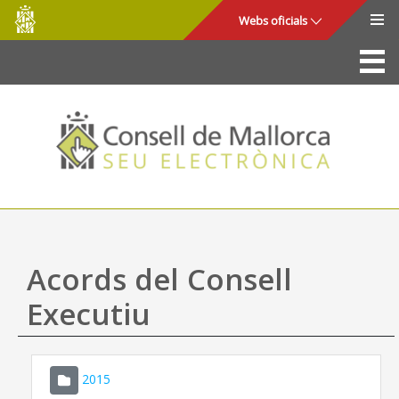
Consell
Salta al contingut principal
Webs oficials
de
Mallorca
La Seu
Consell de Mallorca
Accés i seguretat
Utilitats
Tràmits i serveis
Acords del Consell
Mapa web
Executiu
Ajuda
2015