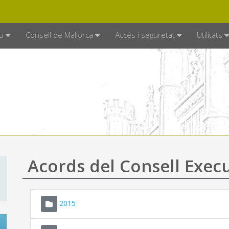
DE MALLORCA
MALLORCA.ES
TRAN
SEU ELECTRÒNICA
u
Consell de Mallorca
Accés i seguretat
Utilitats
Acords del Consell Exec
2015