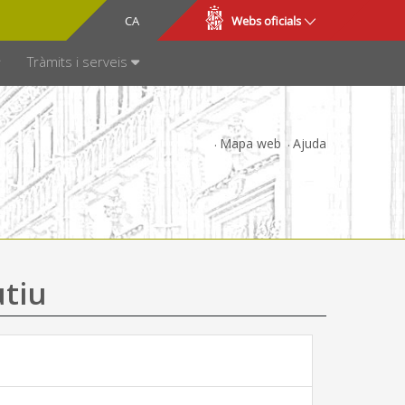
CA
ES
Webs oficials
SPARÈNCIA
Tràmits i serveis
Mapa web
Ajuda
utiu