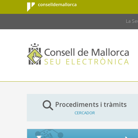
Consell de
Salta al contingut principal
CONSELL 
Mallorca
La Se
Procediments i tràmits
CERCADOR