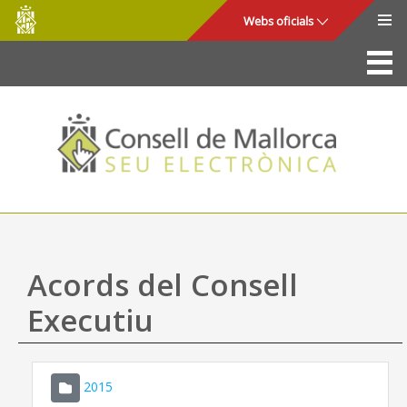
Consell
Salta al contingut principal
Webs oficials
de
Mallorca
La Seu
Consell de Mallorca
Accés i seguretat
Utilitats
Tràmits i serveis
Acords del Consell
Mapa web
Executiu
Ajuda
2015