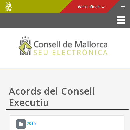
Consell
Salta al contingut principal
Webs oficials
de
Mallorca
La Seu
Consell de Mallorca
Accés i seguretat
Utilitats
Tràmits i serveis
Acords del Consell
Mapa web
Executiu
Ajuda
2015