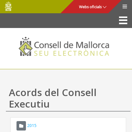
Consell
Salta al contingut principal
Webs oficials
de
Mallorca
La Seu
Consell de Mallorca
Accés i seguretat
Utilitats
Tràmits i serveis
Acords del Consell
Mapa web
Executiu
Ajuda
2015