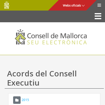
Consell
Salta al contingut principal
Webs oficials
de
Mallorca
La Seu
Consell de Mallorca
Accés i seguretat
Utilitats
Tràmits i serveis
Acords del Consell
Mapa web
Executiu
Ajuda
2015