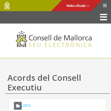
Consell
Salta al contingut principal
Webs oficials
de
Mallorca
La Seu
Consell de Mallorca
Accés i seguretat
Utilitats
Tràmits i serveis
Acords del Consell
Mapa web
Executiu
Ajuda
2015