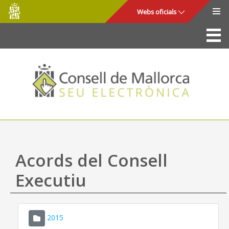
Consell
Salta al contingut principal
Webs oficials
de
Mallorca
La Seu
Consell de Mallorca
Accés i seguretat
Utilitats
Tràmits i serveis
Acords del Consell
Mapa web
Executiu
Ajuda
2015