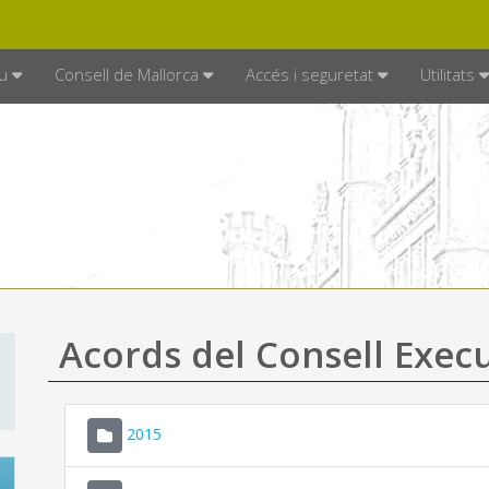
DE MALLORCA
MALLORCA.ES
TRAN
SEU ELECTRÒNICA
u
Consell de Mallorca
Accés i seguretat
Utilitats
Acords del Consell Exec
2015