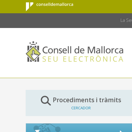
Consell de
Salta al contingut principal
CONSELL 
Mallorca
La Se
Procediments i tràmits
CERCADOR