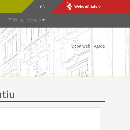
CA
ES
Webs oficials
SPARÈNCIA
Tràmits i serveis
Mapa web
Ajuda
utiu