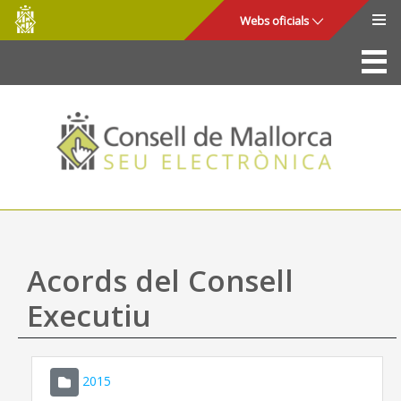
Consell
Salta al contingut principal
Webs oficials
de
Mallorca
La Seu
Consell de Mallorca
Accés i seguretat
Utilitats
Tràmits i serveis
Acords del Consell
Mapa web
Executiu
Ajuda
2015