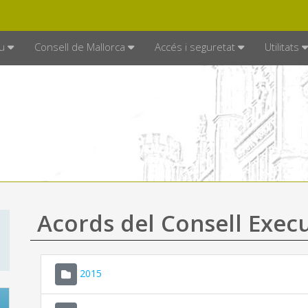
DE MALLORCA
MALLORCA.ES
TRAN
SEU ELECTRÒNICA
u
Consell de Mallorca
Accés i seguretat
Utilitats
Acords del Consell Exec
2015