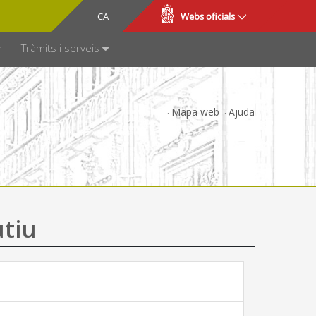
CA
ES
Webs oficials
SPARÈNCIA
Tràmits i serveis
Mapa web
Ajuda
utiu