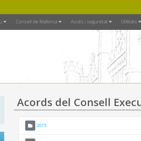
DE MALLORCA
MALLORCA.ES
TRAN
SEU ELECTRÒNICA
u
Consell de Mallorca
Accés i seguretat
Utilitats
Acords del Consell Exec
2015