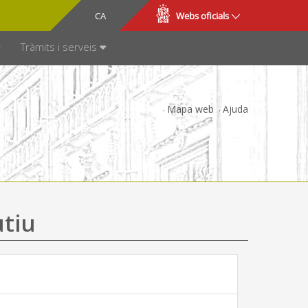
CA
ES
Webs oficials
SPARÈNCIA
Tràmits i serveis
Mapa web
Ajuda
utiu