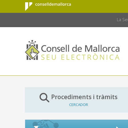
Consell de
Salta al contingut principal
CONSELL 
Mallorca
La Se
Procediments i tràmits
CERCADOR