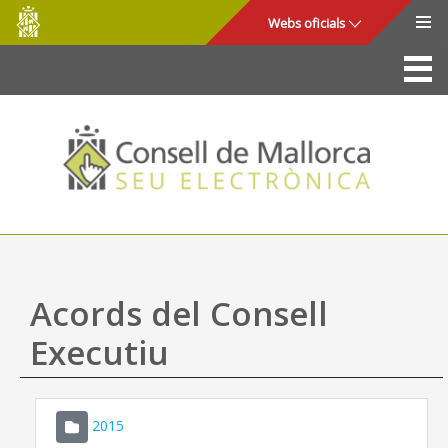
Consell
Salta al contingut principal
Webs oficials
de
Mallorca
La Seu
Consell de Mallorca
Accés i seguretat
Utilitats
Tràmits i serveis
Acords del Consell
Mapa web
Executiu
Ajuda
2015