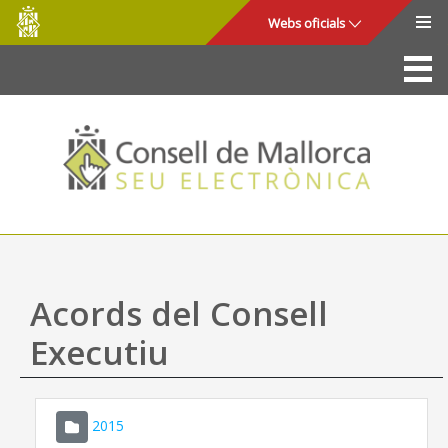
Consell
Salta al contingut principal
Webs oficials
de
Mallorca
La Seu
Consell de Mallorca
Accés i seguretat
Utilitats
Tràmits i serveis
Acords del Consell
Mapa web
Executiu
Ajuda
2015