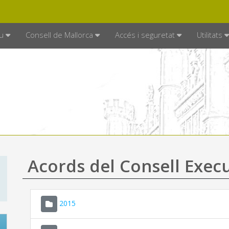
DE MALLORCA
MALLORCA.ES
TRAN
SEU ELECTRÒNICA
u
Consell de Mallorca
Accés i seguretat
Utilitats
Acords del Consell Exec
2015