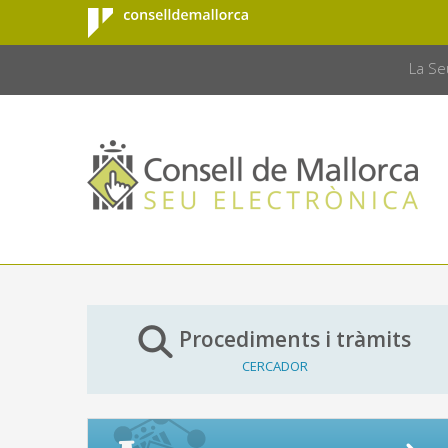
Consell de
Salta al contingut principal
CONSELL 
Mallorca
La Se
Procediments i tràmits
CERCADOR