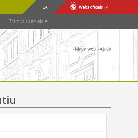
CA
ES
Webs oficials
SPARÈNCIA
Tràmits i serveis
Mapa web
Ajuda
utiu