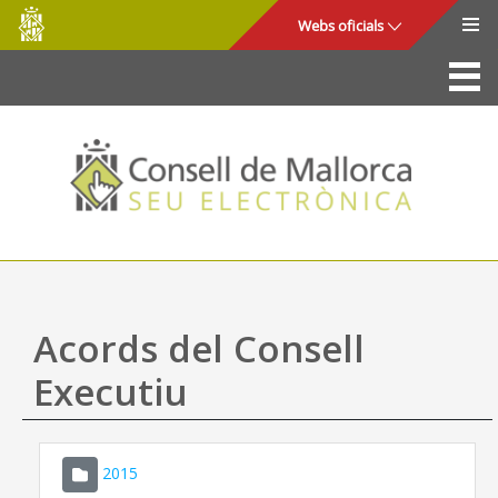
Consell
Salta al contingut principal
Webs oficials
de
Mallorca
La Seu
Consell de Mallorca
Accés i seguretat
Utilitats
Tràmits i serveis
Acords del Consell
Mapa web
Executiu
Ajuda
2015