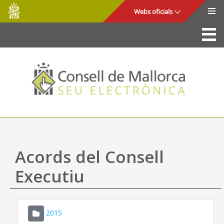
Consell
Salta al contingut principal
Webs oficials
de
Mallorca
La Seu
Consell de Mallorca
Accés i seguretat
Utilitats
Tràmits i serveis
Acords del Consell
Mapa web
Executiu
Ajuda
2015