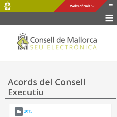
Consell
Salta al contingut principal
Webs oficials
de
Mallorca
La Seu
Consell de Mallorca
Accés i seguretat
Utilitats
Tràmits i serveis
Acords del Consell
Mapa web
Executiu
Ajuda
2015