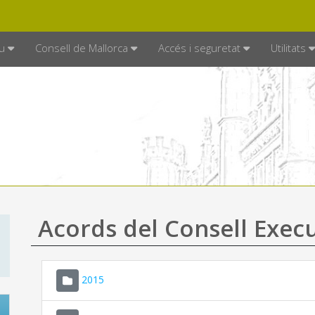
DE MALLORCA
MALLORCA.ES
TRAN
SEU ELECTRÒNICA
u
Consell de Mallorca
Accés i seguretat
Utilitats
Acords del Consell Exec
2015