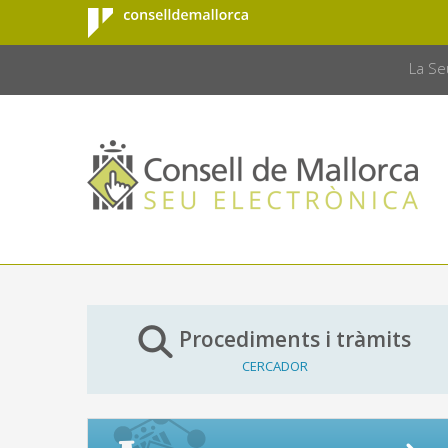
Consell de
Salta al contingut principal
CONSELL 
Mallorca
La Se
Procediments i tràmits
CERCADOR