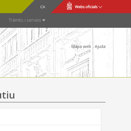
CA
ES
Webs oficials
SPARÈNCIA
Tràmits i serveis
Mapa web
Ajuda
utiu