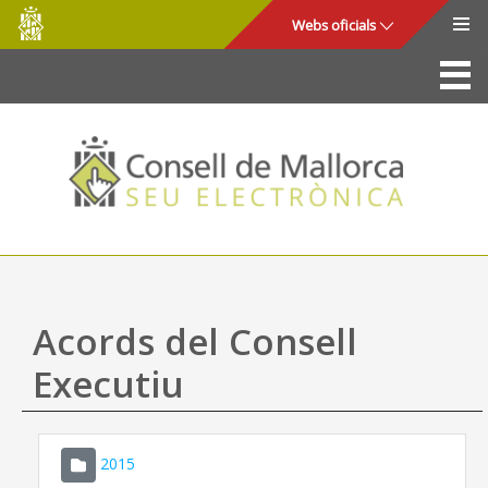
Consell
Salta al contingut principal
Webs oficials
de
Mallorca
La Seu
Consell de Mallorca
Accés i seguretat
Utilitats
Tràmits i serveis
Acords del Consell
Mapa web
Executiu
Ajuda
2015