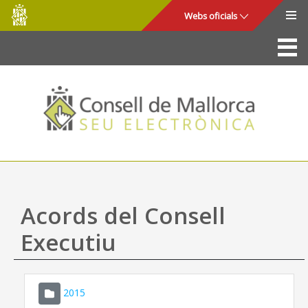
Consell
Salta al contingut principal
Webs oficials
de
Mallorca
La Seu
Consell de Mallorca
Accés i seguretat
Utilitats
Tràmits i serveis
Acords del Consell
Mapa web
Executiu
Ajuda
2015