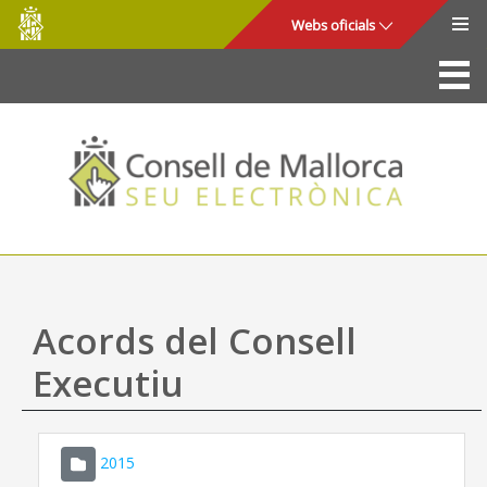
Consell
Salta al contingut principal
Webs oficials
de
Mallorca
La Seu
Consell de Mallorca
Accés i seguretat
Utilitats
Tràmits i serveis
Acords del Consell
Mapa web
Executiu
Ajuda
2015