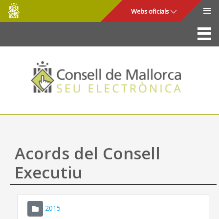
Consell
Salta al contingut principal
Webs oficials
de
Mallorca
La Seu
Consell de Mallorca
Accés i seguretat
Utilitats
Tràmits i serveis
Acords del Consell
Mapa web
Executiu
Ajuda
2015