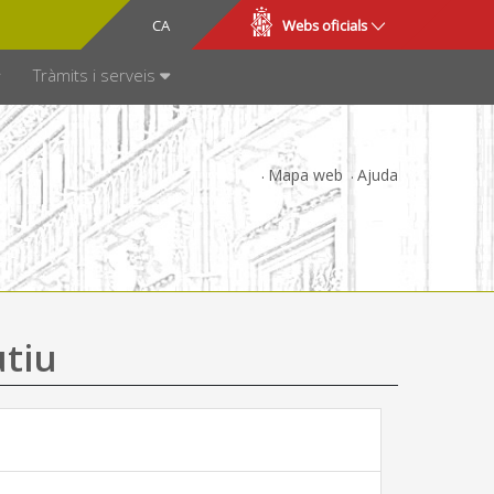
CA
ES
Webs oficials
SPARÈNCIA
Tràmits i serveis
Mapa web
Ajuda
utiu