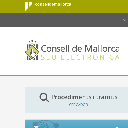
Consell de
Salta al contingut principal
CONSELL 
Mallorca
La Se
Procediments i tràmits
CERCADOR