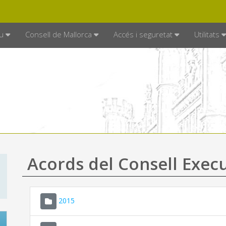
DE MALLORCA
MALLORCA.ES
TRAN
SEU ELECTRÒNICA
u
Consell de Mallorca
Accés i seguretat
Utilitats
Acords del Consell Exec
2015