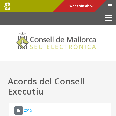
Consell
Salta al contingut principal
Webs oficials
de
Mallorca
La Seu
Consell de Mallorca
Accés i seguretat
Utilitats
Tràmits i serveis
Acords del Consell
Mapa web
Executiu
Ajuda
2015