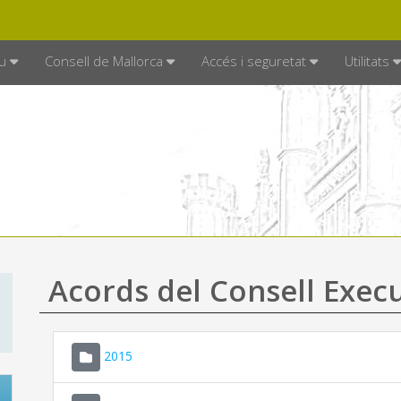
DE MALLORCA
MALLORCA.ES
TRAN
SEU ELECTRÒNICA
u
Consell de Mallorca
Accés i seguretat
Utilitats
Acords del Consell Exec
2015