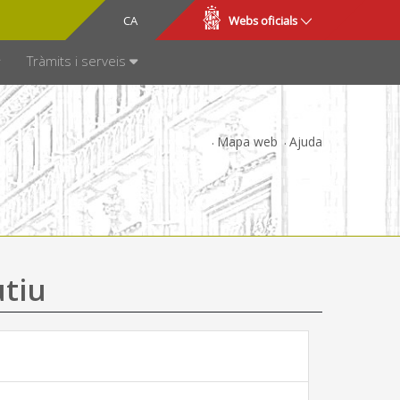
CA
ES
Webs oficials
SPARÈNCIA
Tràmits i serveis
Mapa web
Ajuda
utiu