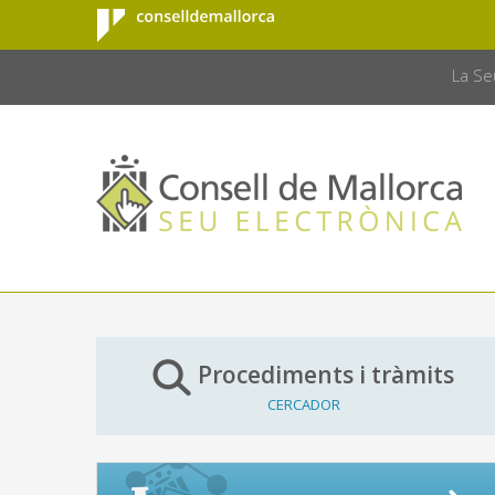
Consell de
Salta al contingut principal
CONSELL 
Mallorca
La Se
Procediments i tràmits
CERCADOR