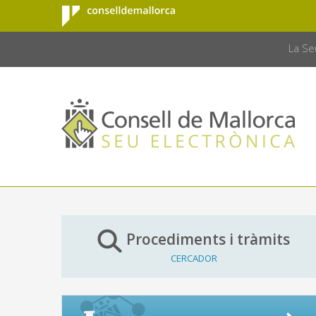
Consell de
Salta al contingut principal
CONSELL 
Mallorca
La Se
Procediments i tràmits
CERCADOR