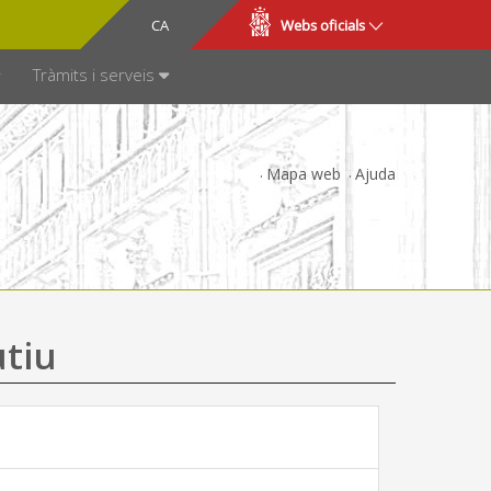
CA
ES
Webs oficials
SPARÈNCIA
Tràmits i serveis
Mapa web
Ajuda
utiu