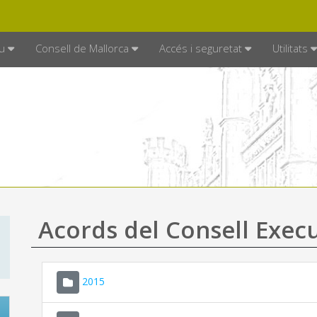
DE MALLORCA
MALLORCA.ES
TRAN
SEU ELECTRÒNICA
u
Consell de Mallorca
Accés i seguretat
Utilitats
Acords del Consell Exec
2015