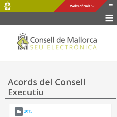
Consell
Salta al contingut principal
Webs oficials
de
Mallorca
La Seu
Consell de Mallorca
Accés i seguretat
Utilitats
Tràmits i serveis
Acords del Consell
Mapa web
Executiu
Ajuda
2015